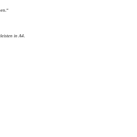
nen.“
eisten in A4.