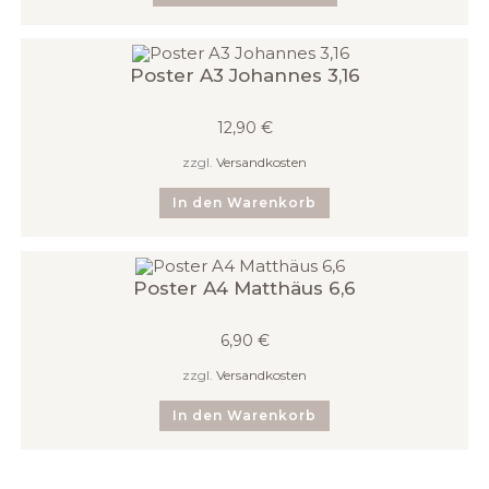
weist
mehrere
Varianten
auf.
Die
Poster A3 Johannes 3,16
Optionen
können
auf
12,90
€
der
Produktseite
zzgl.
Versandkosten
gewählt
werden
In den Warenkorb
Poster A4 Matthäus 6,6
6,90
€
zzgl.
Versandkosten
In den Warenkorb