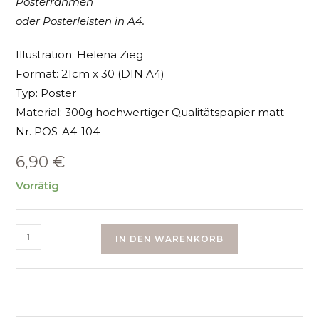
Posterrahmen
oder Posterleisten in A4.
Illustration: Helena Zieg
Format: 21cm x 30 (DIN A4)
Typ: Poster
Material: 300g hochwertiger Qualitätspapier matt
Nr. POS-A4-104
6,90
€
Vorrätig
Poster
IN DEN WARENKORB
A4
Gott
ist
immer